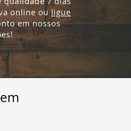
 qualidade 7 dias
va online ou
ligue
onto em nossos
ões!
izem