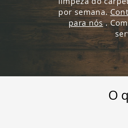
limpeza do carpe
por semana.
Con
para nós
. Com
ser
O q