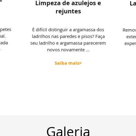
Limpeza de azulejos e
L
rejuntes
apetes
É difícil distinguir a argamassa dos
Remova
al.
ladrilhos nas paredes e pisos? Faça
exte
rada
seu ladrilho e argamassa parecerem
exper
e
novos novamente ...
Saiba mais>
Galeria