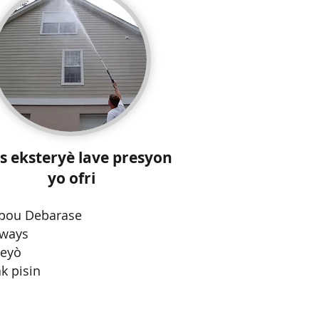
is eksteryè lave presyon
yo ofri
 pou Debarase
eways
deyò
k pisin