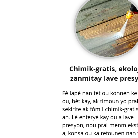
Chimik-gratis, ekolo
zanmitay lave pres
Fè lapè nan tèt ou konnen ke
ou, bèt kay, ak timoun yo pra
sekirite ak fòmil chimik-grati
an. Lè enteryè kay ou a lave
presyon, nou pral menm ekst
a, konsa ou ka retounen nan