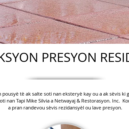
AKSYON PRESYON RES
 pousyè tè ak salte soti nan eksteryè kay ou a ak sèvis ki
oti nan Tapi Mike Silvia a Netwayaj & Restorasyon. Inc. K
a pran randevou sèvis rezidansyèl ou lave presyon.