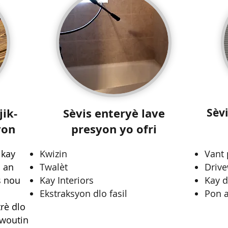
jik-
Sèvis enteryè lave
Sèv
yon
presyon yo ofri
 kay
Kwizin
Vant
l an
Twalèt
Driv
s nou
Kay Interiors
Kay 
Ekstraksyon dlo fasil
Pon a
rè dlo
 woutin