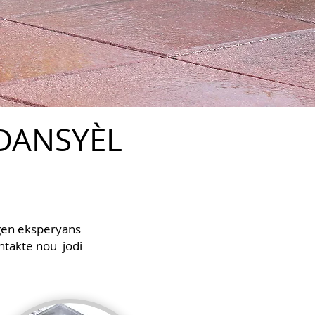
IDANSYÈL
 gen eksperyans
ontakte nou jodi